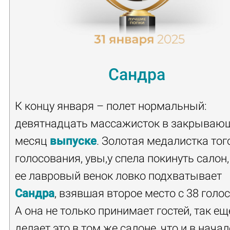
Сандра
К концу января – полет нормальный:
девятнадцать массажисток в закрываю
месяц
выпуске
. Золотая медалистка тог
голосования, увы,у спела покинуть салон,
ее лавровый венок ловко подхватывает
Сандра
, взявшая второе место с 38 голо
А она не только принимает гостей, так ещ
делает это в том же салоне, что и в начал