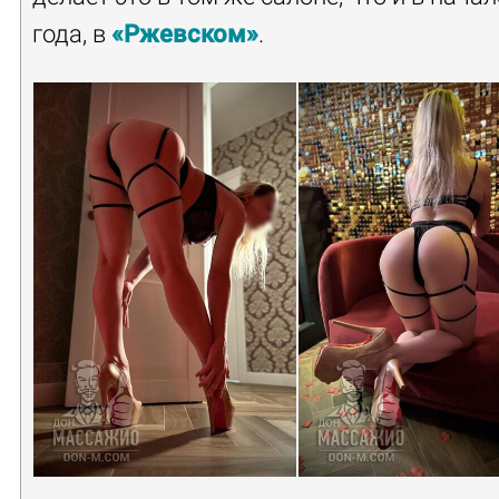
года, в
«Ржевском»
.