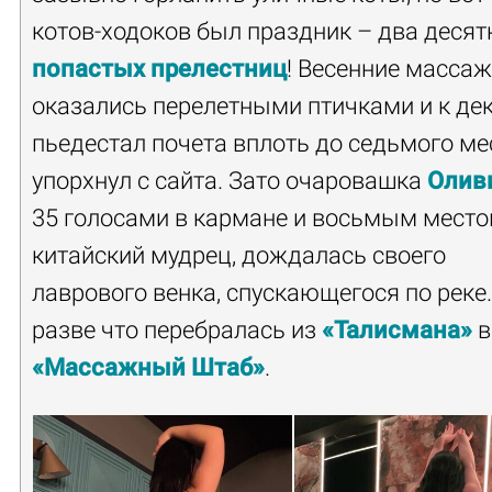
котов-ходоков был праздник – два десят
попастых прелестниц
! Весенние масса
оказались перелетными птичками и к де
пьедестал почета вплоть до седьмого ме
упорхнул с сайта. Зато очаровашка
Олив
35 голосами в кармане и восьмым место
китайский мудрец, дождалась своего
лаврового венка, спускающегося по реке.
разве что перебралась из
«Талисмана»
в
«Массажный Штаб»
.