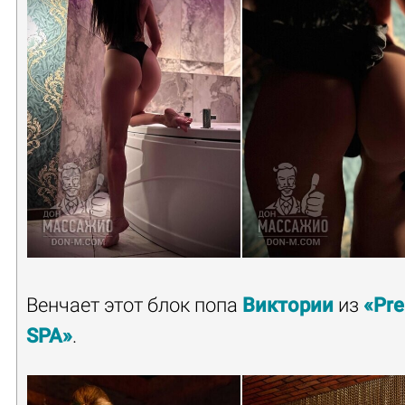
Венчает этот блок попа
Виктории
из
«Pr
SPA»
.