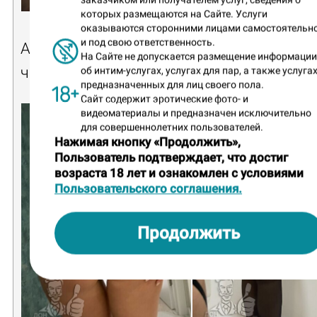
которых размещаются на Сайте. Услуги
оказываются сторонними лицами самостоятельн
и под свою ответственность.
А пышные ягодички на превью – заслуга
На Сайте не допускается размещение информаци
частной массажистки
Алины
.
об интим-услугах, услугах для пар, а также услугах
предназначенных для лиц своего пола.
Сайт содержит эротические фото- и
видеоматериалы и предназначен исключительно
для совершеннолетних пользователей.
Нажимая кнопку «Продолжить»,
Пользователь подтверждает, что достиг
возраста 18 лет и ознакомлен с условиями
Пользовательского соглашения.
Продолжить