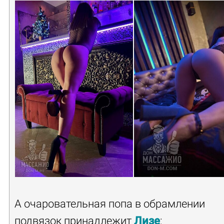
А очаровательная попа в обрамлении
подвязок принадлежит
Лизе
: