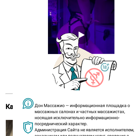
1 год назад
Спортивное тело
Катя
(
«Gravity»
)
Дон Массажио — информационная площадка о
массажных салонах и частных массажистах,
носящая исключительно информационно-
посреднический характер.
Администрация Сайта не является исполнителем,
заказчиком или получателем услуг, сведения о