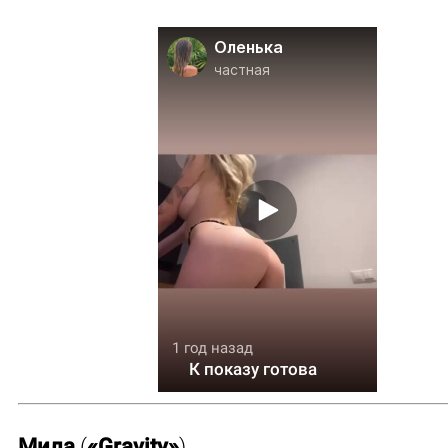
Оленька
частная
1 год назад
К показу готова
Мила
(
«Gravity»
)