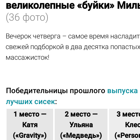
великолепные «буйки» Мил
(36 фото)
Вечерок четверга – самое время наслади
свежей подборкой в два десятка попасты
массажисток!
Победительницы прошлого
выпуска
лучших сисек
:
1 место —
2 место —
3 мест
Катя
Ульяна
Кле
(
«Gravity»
)
(
«Медведь»
)
(
«Perso