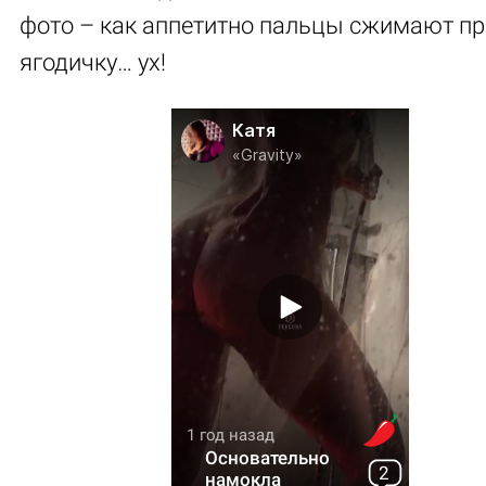
фото – как аппетитно пальцы сжимают п
ягодичку… ух!
Катя
«Gravity»
1 год назад
Основательно
2
намокла