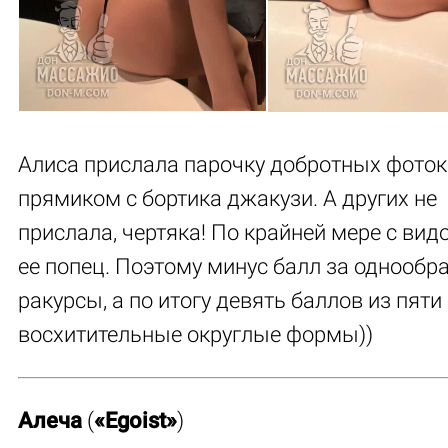
Алиса прислала парочку добротных фоток
прямиком с бортика джакузи. А других не
прислала, чертяка! По крайней мере с вид
ее попец. Поэтому минус балл за однообр
ракурсы, а по итогу девять баллов из пяти
восхитительные округлые формы))
Алеча
(
«Egoist»
)