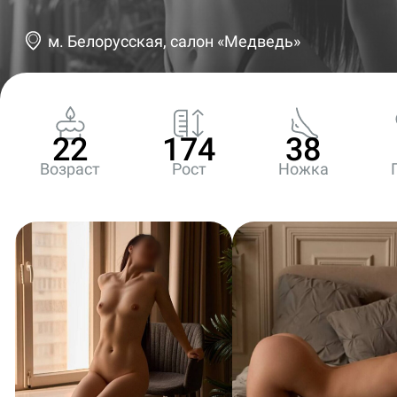
м. Белорусская, салон «Медведь»
22
174
38
Возраст
Рост
Ножка