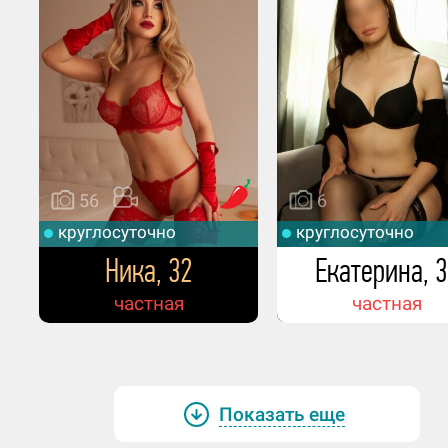
Розы.
Какое тебе нравится нижнее бельё? М
стринги или подвязки, кружевное, чул
определенный цвет?
Кружевное и стринги. Белый.
56
6
Какое место кажется тебе по-настоя
круглосуточно
круглосуточно
классным для первого свидания?
Ника, 32
Екатерина, 3
частная
частная
Считаю, что ресторан с красивым
интерьером.
Твоё любимое блюдо или кухня?
Показать еще
Паназиатская.