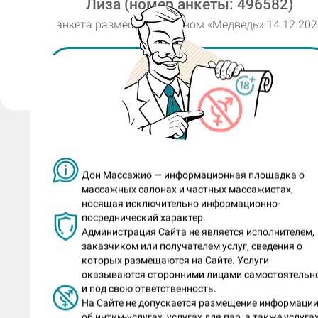
Лиза (номер анкеты: 496582)
Во время сеанса ты любишь общаться
анкета размещена салоном «Медведь» 14.12.202
гостем или предпочитаешь тишину?
Пожаловаться на анкету
Зависит от гостя.
Пришел гость на базовую часовую
программу. Посоветуй ему твой люб
доп к стандарту?
Люблю "веточку сакуры" от гостя.
Дон Массажио — информационная площадка о
массажных салонах и частных массажистах,
Нравятся ли тебе необычные просьбы
носящая исключительно информационно-
посреднический характер.
гостей, нестандартные имитации или
Администрация Сайта не является исполнителем,
техники
заказчиком или получателем услуг, сведения о
которых размещаются на Сайте. Услуги
массажа, какие-то ролевые темы, есл
оказываются сторонними лицами самостоятельн
не противоречат правилам? Или ты б
и под свою ответственность.
Нравится, как Лиза хвастается св
На Сайте не допускается размещение информаци
любишь следовать стандартным
об интим-услугах, услугах для пар, а также услугах