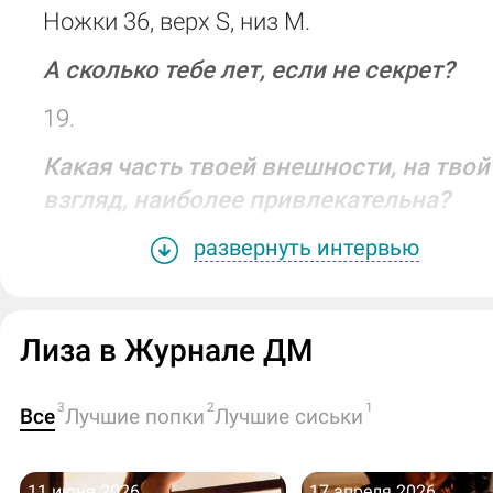
Ножки 36, верх S, низ M.
А сколько тебе лет, если не секрет?
19.
Какая часть твоей внешности, на твой
взгляд, наиболее привлекательна?
Попа.
развернуть интервью
Как бы ты описала свой характер,
темперамент в одном-двух словах?
Лиза в Журнале ДМ
Мягкая, добрая.
3
2
1
Все
Лучшие попки
Лучшие сиськи
Расскажи, пожалуйста, о своих
предпочтениях в массаже.
11 июня 2026
17 апреля 2026