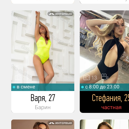
одного?
20 гостей за сутки.
Любишь ли ты танцевать? И ходишь л
в клубы?
Иногда.
Любишь ли ты в жизни туфли на шпил
часто ли в них ходишь?
25
13
Предпочитаю кроссовки.
в смене
c 8:00 до 23:00
Какие подарки от гостей тебе нравитс
Варя, 27
Стефания, 2
получать или хотела бы получить?
Барин
частная
Наверное, чаевые. Самый приятный под
Твои любимые цветы?