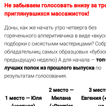
Не забываем голосовать внизу за тр
приглянувшихся массажисток!
Доны, как же начать утро четверга без
горяченького апперитивчика в виде «вкус
подборки с сисястыми мастерицами? Соб
обладательниц самых образцовых «бубзо
предыдущую неделю) А для начала —
топ
лучших попок из прошлого выпуска
по
результатам голосования.
2 место —
3 мест
1 место —
Юля
Милана
Евгения
(