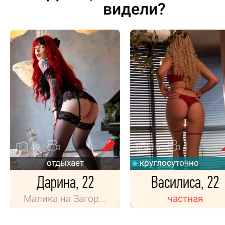
видели?
49
16
отдыхает
круглосуточно
Дарина, 22
Василиса, 22
Малика на Загор...
частная