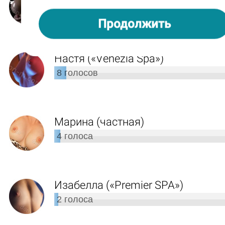
9
голосов
Продолжить
Настя («Venezia Spa»)
8
голосов
Марина (частная)
4
голоса
Изабелла («Premier SPA»)
2
голоса