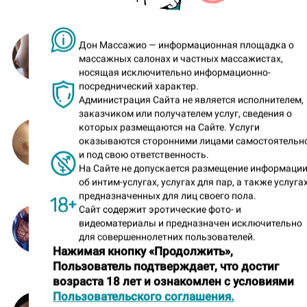
Адель («Малика на Невском»)
Дон Массажио — информационная площадка о
массажных салонах и частных массажистах,
31
голос
носящая исключительно информационно-
посреднический характер.
Администрация Сайта не является исполнителем,
заказчиком или получателем услуг, сведения о
Элина (частная)
которых размещаются на Сайте. Услуги
оказываются сторонними лицами самостоятельн
25
голосов
и под свою ответственность.
На Сайте не допускается размещение информаци
об интим-услугах, услугах для пар, а также услугах
предназначенных для лиц своего пола.
Сайт содержит эротические фото- и
Алиса («I-Spa»)
видеоматериалы и предназначен исключительно
13
голосов
для совершеннолетних пользователей.
Нажимая кнопку «Продолжить»,
Пользователь подтверждает, что достиг
возраста 18 лет и ознакомлен с условиями
Пользовательского соглашения.
Ева (частная)