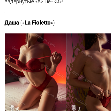
вздернутые «вишенки»!
Даша
(«
La Fioletto
»)