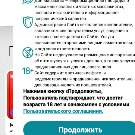
Дон Массажио — информационная площадка о
массажных салонах и частных массажистах,
Все ТГ каналы Дона Массажио
носящая исключительно информационно-
посреднический характер.
Администрация Сайта не является исполнителем,
заказчиком или получателем услуг, сведения о
которых размещаются на Сайте. Услуги
оказываются сторонними лицами самостоятельн
ПОСЛЕДНИЕ ЗАПИСИ В ЖУР
и под свою ответственность.
На Сайте не допускается размещение информаци
об интим-услугах, услугах для пар, а также услугах
предназначенных для лиц своего пола.
Сайт содержит эротические фото- и
30 июля 2026
29 июля 2026
видеоматериалы и предназначен исключительно
для совершеннолетних пользователей.
Нажимая кнопку «Продолжить»,
Пользователь подтверждает, что достиг
возраста 18 лет и ознакомлен с условиями
Пользовательского соглашения.
ЛУЧШИЕ СИСЬКИ
ГОРЯЧИЕ И НА
Мощные сиськи Тины и
Дачное ню Елены
Продолжить
«троечка» Софии под
Маркиза с карнав