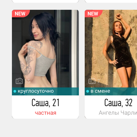
15
7
круглосуточно
в смене
Саша, 21
Саша, 32
частная
Ангелы Чарл