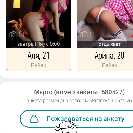
14
11
завтра (Пн) с 0:00
отдыхает
Аля, 21
Арина, 20
Reflex
Reflex
Марго (номер анкеты: 680527)
анкета размещена салоном «Reflex» 21.05.2026
Пожаловаться на анкету