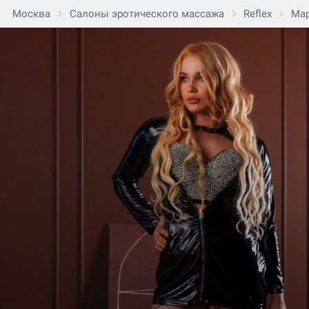
Москва
Салоны эротического массажа
Reflex
Ма