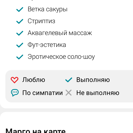
Ветка сакуры
Стриптиз
Аквагелевый массаж
Фут-эстетика
Эротическое соло-шоу
Люблю
Выполняю
По симпатии
Не выполняю
Марго на карте