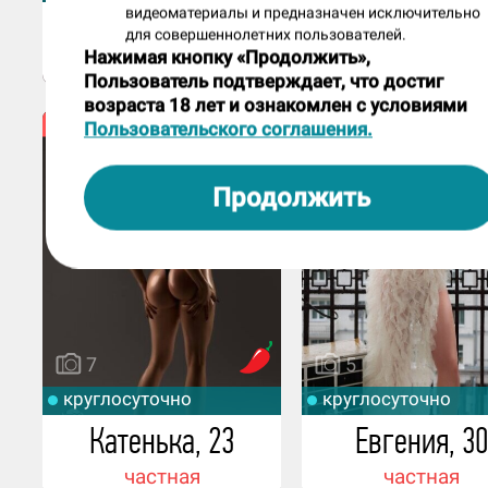
видеоматериалы и предназначен исключительно
Моника, 18
Эмилия, 25
для совершеннолетних пользователей.
Нажимая кнопку «Продолжить»,
Egoist
частная
Пользователь подтверждает, что достиг
возраста 18 лет и ознакомлен с условиями
Пользовательского соглашения.
Продолжить
7
5
круглосуточно
круглосуточно
Катенька, 23
Евгения, 30
частная
частная