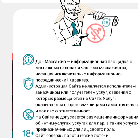
Другие массажистки:
Дон Массажио — информационная площадка о
массажных салонах и частных массажистах,
носящая исключительно информационно-
посреднический характер.
Администрация Сайта не является исполнителем,
заказчиком или получателем услуг, сведения о
которых размещаются на Сайте. Услуги
оказываются сторонними лицами самостоятельн
и под свою ответственность.
На Сайте не допускается размещение информаци
об интим-услугах, услугах для пар, а также услугах
11
11
предназначенных для лиц своего пола.
в смене
круглосуточно
Сайт содержит эротические фото- и