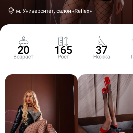
м. Университет, салон «Reflex»
20
165
37
Возраст
Рост
Ножка