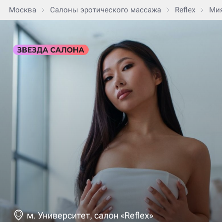
Москва
Салоны эротического массажа
Reflex
Ми
м. Университет, салон «Reflex»