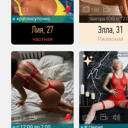
12
150
круглосуточно
завтра (Сб) с 12:
Лия, 27
Элла, 31
частная
Ржевский
9
30
c 12:00 до 2:00
в смене