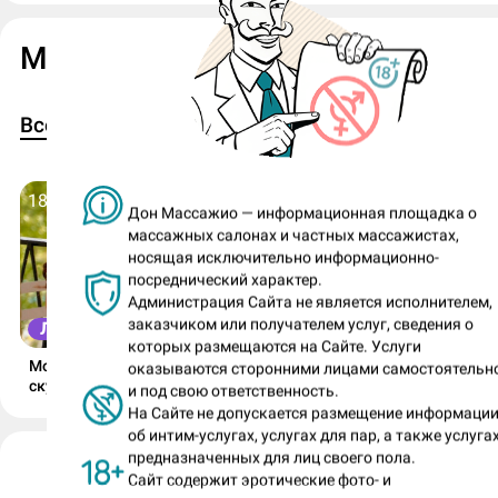
Мия в Журнале ДМ
1
1
Все
Лучшие сиськи
18 июля 2026
Дон Массажио — информационная площадка о
массажных салонах и частных массажистах,
носящая исключительно информационно-
посреднический характер.
Администрация Сайта не является исполнителем,
заказчиком или получателем услуг, сведения о
ЛУЧШИЕ СИСЬКИ
которых размещаются на Сайте. Услуги
Мощнейшие буфера Алисы и
оказываются сторонними лицами самостоятельн
скульптурная «двоечка» Лоры!
и под свою ответственность.
На Сайте не допускается размещение информаци
об интим-услугах, услугах для пар, а также услугах
предназначенных для лиц своего пола.
Мия (номер анкеты: 695093)
Сайт содержит эротические фото- и