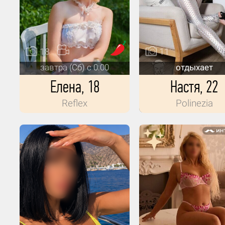
18
11
завтра (Сб) с 0:00
отдыхает
Елена, 18
Настя, 22
Reflex
Polinezia