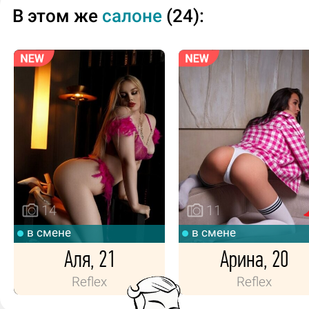
В этом же
салоне
(24):
14
11
в смене
в смене
Аля, 21
Арина, 20
Reflex
Reflex