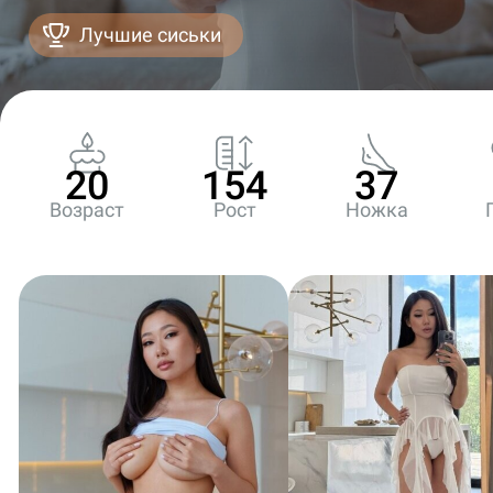
Лучшие сиськи
20
154
37
Возраст
Рост
Ножка