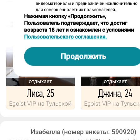
гостей, нестандартные имитации или
видеоматериалы и предназначен исключительно
для совершеннолетних пользователей.
техники
Нажимая кнопку «Продолжить»,
массажа, какие-то ролевые темы, есл
Пользователь подтверждает, что достиг
не противоречат правилам? Или ты б
возраста 18 лет и ознакомлен с условиями
Пользовательского соглашения.
любишь следовать стандартным
сценариям программ?
Продолжить
Нет, люблю стандартный сценарий.
4
8
Небольшой блиц. Я буду называть два
отдыхает
отдыхает
вариантa, а ты должна выбрать один 
Лиса, 25
Джина, 24
них:
Egoist VIP на Тульской
Egoist VIP на Тульс
1) Откровенные прикосновения или "в
сакуры"?
"Ветка сакуры".
Изабелла (номер анкеты: 590920)