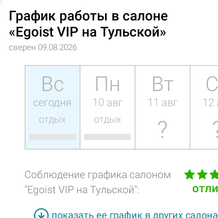
График работы в салоне
«Egoist VIP на Тульской»
сверен 09.08.2026
Вс
Пн
Вт
С
сегодня
10 авг
11 авг
12 
отдых
отдых
?
Соблюдение графика салоном
отл
"Egoist VIP на Тульской":
показать ее график в других салон