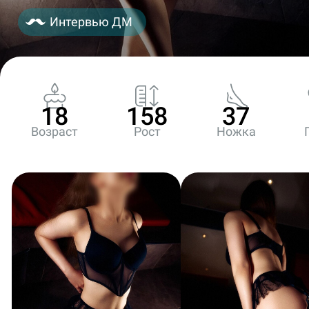
Интервью ДМ
18
158
37
Возраст
Рост
Ножка