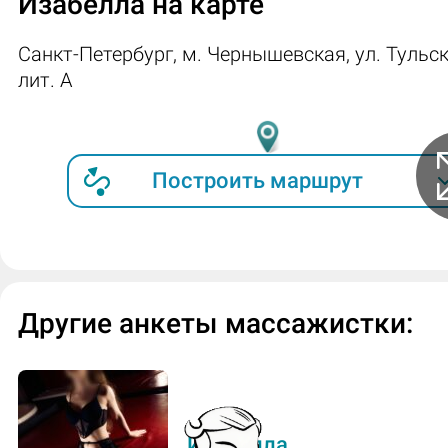
Изабелла на карте
Расскажи, пожалуйста, о своих
Санкт-Петербург, м. Чернышевская, ул. Тульска
предпочтениях в массаже.
лит. А
(Предпочтения девушки отражены в разделе
"Массажные услуги" – прим. Дона М.)
Построить маршрут
Ты любишь инициативу от гостя или с
предпочитаешь "рулить" на сеансе?
Предпочитаю сама вести программу, бе
инициатив.
Другие анкеты массажистки:
Как повести себя гостю, чтобы
расположить к себе?
Улыбаться, вести себя вежливо, не позв
себе большего, чем прописано в програ
Изабелла