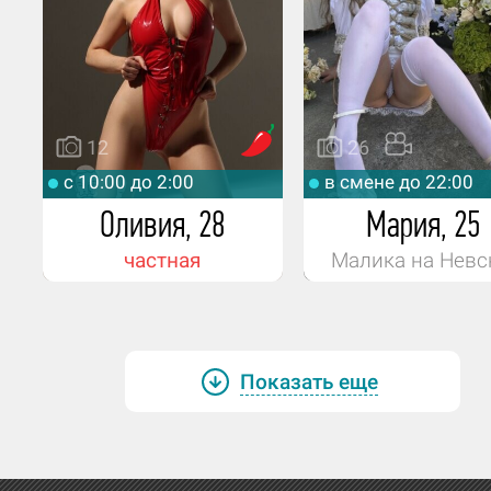
Положительно отношусь к спорту, хожу в
Водишь ли ты машину?
Машину не вожу.
12
26
Если тебя везут, ты любишь быструю е
c 10:00 до 2:00
в смене до 22:00
адреналин, или аккуратно и по прави
Оливия, 28
Мария, 25
Люблю быструю езду.
частная
Малика на Невск
Есть ли любимое место для путешест
или может где-то желаешь побывать 
будущем?
Показать еще
Италия.
Любимые фильмы, сериалы? Может, ч
то запомнилось из последнего? Жанр