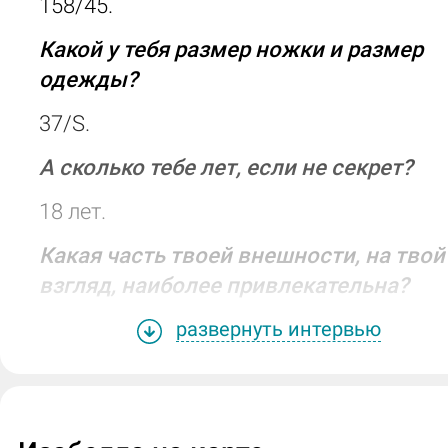
158/45.
Какой у тебя размер ножки и размер
одежды?
37/S.
А сколько тебе лет, если не секрет?
18 лет.
Какая часть твоей внешности, на твой
взгляд, наиболее привлекательна?
Лицо.
развернуть интервью
Как бы ты описала свой характер,
темперамент в одном-двух словах?
Спокойная.