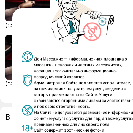
Прикосновения к каким местам на те
тебе приятны?
(салон «Mojo - Egoist Lite»)
Спина, плечи, руки.
Во время сеанса ты любишь общаться
гостем или предпочитаешь тишину?
Изабелла
Дон Массажио — информационная площадка о
массажных салонах и частных массажистах,
Без разницы, но больше нравится тишин
носящая исключительно информационно-
посреднический характер.
Пришел гость на базовую часовую
(салон «Egoist VIP на Исполкомской»)
Администрация Сайта не является исполнителем,
заказчиком или получателем услуг, сведения о
программу. Посоветуй ему твой люб
которых размещаются на Сайте. Услуги
доп к стандарту?
оказываются сторонними лицами самостоятельн
и под свою ответственность.
"Клубничка".
На Сайте не допускается размещение информаци
В этом же
салоне
(49):
об интим-услугах, услугах для пар, а также услугах
предназначенных для лиц своего пола.
Нравятся ли тебе необычные просьбы
Сайт содержит эротические фото- и