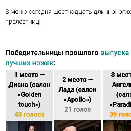
В меню сегодня шестнадцать длинноноги
прелестниц!
Победительницы прошлого
выпуска
лучших ножек
:
1 место —
3 мес
2 место —
Диана
(салон
Ангел
Лада
(салон
«Golden
(сал
«Apollo»
)
touch»
)
«Parad
21 голос
43 голоса
39 гол