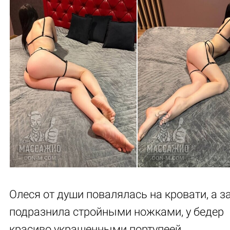
Олеся от души повалялась на кровати, а з
подразнила стройными ножками, у бедер
красиво украшенными портупеей.