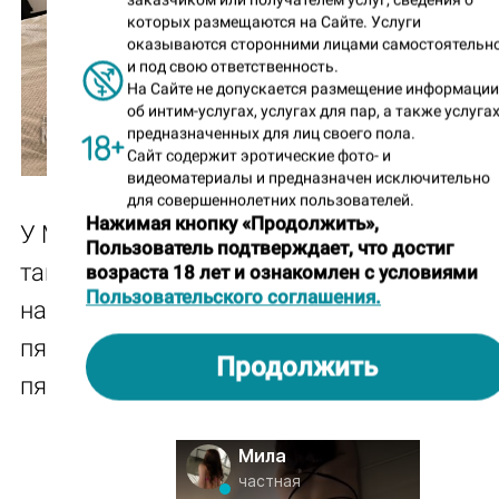
которых размещаются на Сайте. Услуги
оказываются сторонними лицами самостоятельн
и под свою ответственность.
На Сайте не допускается размещение информаци
об интим-услугах, услугах для пар, а также услугах
предназначенных для лиц своего пола.
Сайт содержит эротические фото- и
видеоматериалы и предназначен исключительно
для совершеннолетних пользователей.
Нажимая кнопку «Продолжить»,
У Милы и фигурка статная, и ракурс съем
Пользователь подтверждает, что достиг
такой, что невольно задумаешься, на како
возраста 18 лет и ознакомлен с условиями
Пользовательского соглашения.
надо будет подняться, чтобы добраться от
пяточек до попы. А потом посмотришь на
Продолжить
пяточки, и уже вроде можно и не поднимат
Мила
частная