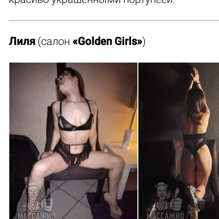
Лиля
(салон
«Golden Girls»
)