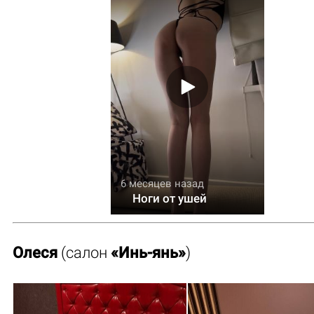
6 месяцев назад
Ноги от ушей
Олеся
(салон
«Инь-янь»
)