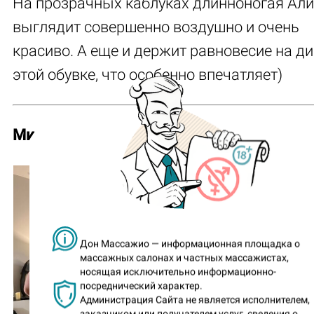
На прозрачных каблуках длинноногая Ал
выглядит совершенно воздушно и очень
красиво. А еще и держит равновесие на ди
этой обувке, что особенно впечатляет)
Мила
(частная массажистка)
Дон Массажио — информационная площадка о
массажных салонах и частных массажистах,
носящая исключительно информационно-
посреднический характер.
Администрация Сайта не является исполнителем,
заказчиком или получателем услуг, сведения о