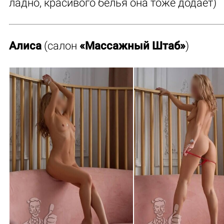
ладно, красивого белья она тоже додает)
Алиса
(салон
«Массажный Штаб»
)