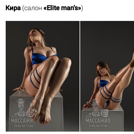
Кира
(салон
«Elite man’s»
)