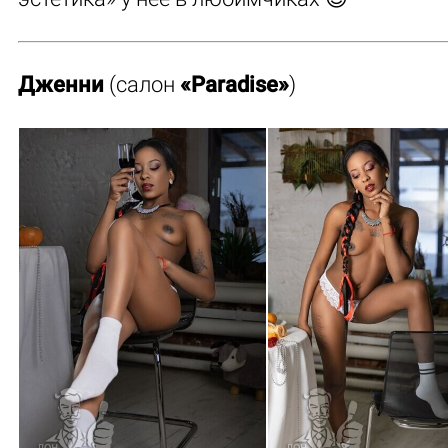
Дженни
(салон
«Paradise»
)