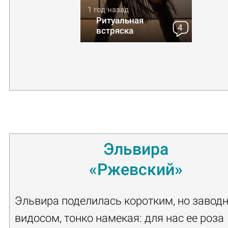
1 год назад
Ритуальная
4
встряска
Эльвира
«Ржевский»
Эльвира поделилась коротким, но заво
видосом, тонко намекая: для нас ее роза