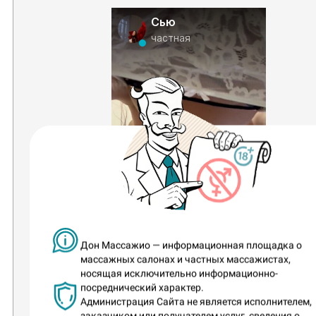
Сью
частная
1 год назад
Дон Массажио — информационная площадка о
С ног на голову
массажных салонах и частных массажистах,
носящая исключительно информационно-
посреднический характер.
Администрация Сайта не является исполнителем,
заказчиком или получателем услуг, сведения о