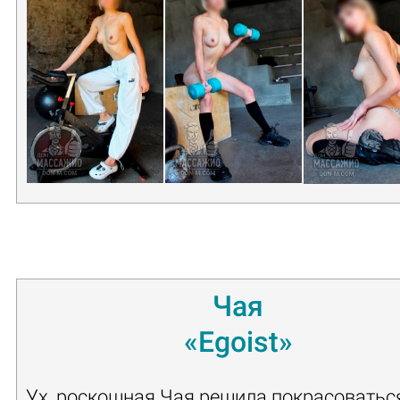
Чая
«Egoist»
Ух, роскошная Чая решила покрасоватьс