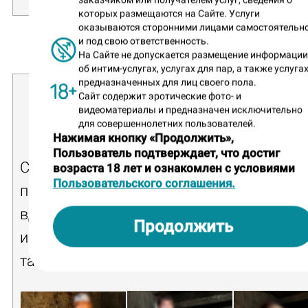
которых размещаются на Сайте. Услуги
оказываются сторонними лицами самостоятельн
и под свою ответственность.
На Сайте не допускается размещение информаци
об интим-услугах, услугах для пар, а также услугах
предназначенных для лиц своего пола.
Вилена
Сайт содержит эротические фото- и
видеоматериалы и предназначен исключительно
частная массажистка
для совершеннолетних пользователей.
Нажимая кнопку «Продолжить»,
Пользователь подтверждает, что достиг
Стройняшка Вилена выступает за ЗОЖ и
возраста 18 лет и ознакомлен с условиями
Пользовательского соглашения.
призывает нас в самой что ни на есть
вдохновляющей форме: прихватить бум
Продолжить
и рвануть на массаж с добротным боди-
тайским в дополнениях.