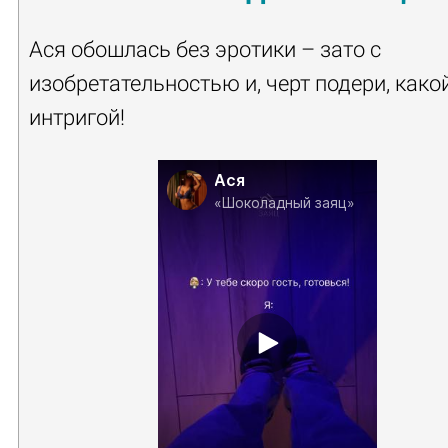
Ася обошлась без эротики – зато с
изобретательностью и, черт подери, како
интригой!
Ася
«Шоколадный заяц»