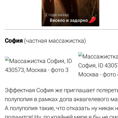
2 года назад
Весело и задорно
София
(частная массажистка)
Эффектная София же приглашает потерет
полупопия в рамках допа аквагелевого м
А полупопия такие, что отказать ну никак 
получится! Ну, по крайней мере я бы не см