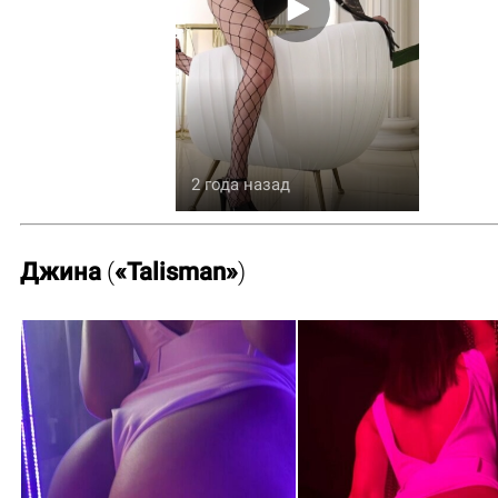
2 года назад
Джина
(
«Talisman»
)