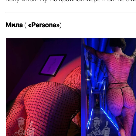
Мила
(
«Persona»
)