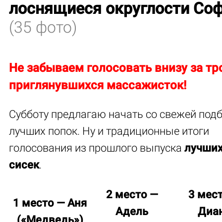
лоснящиеся округлости Соф
(35 фото)
Не забываем голосовать внизу за тр
приглянувшихся массажисток!
Субботу предлагаю начать со свежей под
лучших попок. Ну и традиционные итоги
голосования из прошлого выпуска
лучши
сисек
.
2 место —
3 мес
1 место —
Аня
Адель
Диа
(
«Медведь»
)