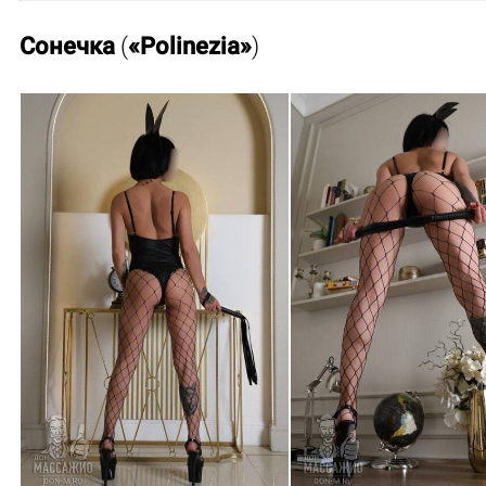
Сонечка
(
«Polinezia»
)