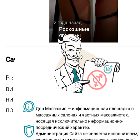
2 года назад
Роскошные
ягодицы
Саша
(
«Talisman»
)
В «Талисмане» не жалеют масла для крас
видоса! Но на попец Саши и правда не жа
никакого масла: вон как лоснится красив
покатыми округлостями!
Дон Массажио — информационная площадка о
массажных салонах и частных массажистах,
носящая исключительно информационно-
посреднический характер.
Саша
Администрация Сайта не является исполнителем,
частная
заказчиком или получателем услуг, сведения о