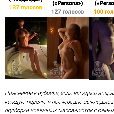
(
«Persona»
)
(
«Pers
137 голосов
127 голос
ов
100 го
Пояснение к рубрике, если вы здесь вперв
каждую неделю я поочередно выкладыв
подборки новеньких массажисток с самы