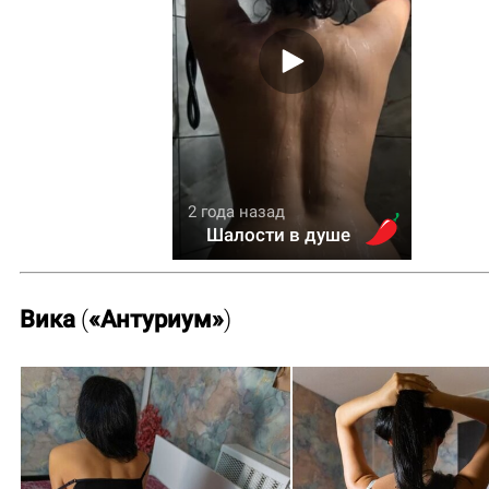
2 года назад
Шалости в душе
Вика
(
«Антуриум»
)