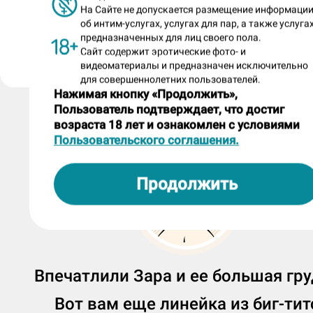
анкета размещена салоном «Соблазн» 08.07.202
На Сайте не допускается размещение информаци
об интим-услугах, услугах для пар, а также услугах
предназначенных для лиц своего пола.
Пожаловаться на анкету
Сайт содержит эротические фото- и
видеоматериалы и предназначен исключительно
для совершеннолетних пользователей.
Нажимая кнопку «Продолжить»,
Пользователь подтверждает, что достиг
возраста 18 лет и ознакомлен с условиями
Пользовательского соглашения.
Продолжить
Впечатлили Зара и ее большая гру
Вот вам еще линейка из биг-тит