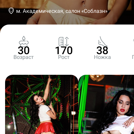
м. Академическая, салон «Соблазн»
30
170
38
Возраст
Рост
Ножка