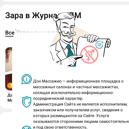
Зара в Журнале ДМ
1
1
Все
Горячие и находчивые
29 июля 2026
Дон Массажио — информационная площадка о
ГОРЯЧИЕ И НАХОДЧИВЫЕ
массажных салонах и частных массажистах,
носящая исключительно информационно-
Дачное ню Елены и прекрасная
посреднический характер.
Маркиза с карнавала!
Администрация Сайта не является исполнителем,
заказчиком или получателем услуг, сведения о
которых размещаются на Сайте. Услуги
Зара (номер анкеты: 696122)
оказываются сторонними лицами самостоятельн
и под свою ответственность.