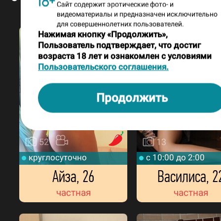
Сайт содержит эротические фото- и
вашему приказу построен!
видеоматериалы и предназначен исключительно
для совершеннолетних пользователей.
Нажимая кнопку «Продолжить»,
Пользователь подтверждает, что достиг
возраста 18 лет и ознакомлен с условиями
Пользовательского соглашения.
Продолжить
52
13
круглосуточно
c 10:00 до 2:00
Айза, 26
Василиса, 2
частная
частная