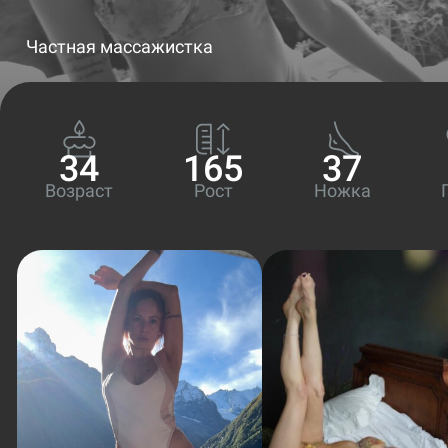
Частная массажистка
34
165
37
Возраст
Рост
Ножка