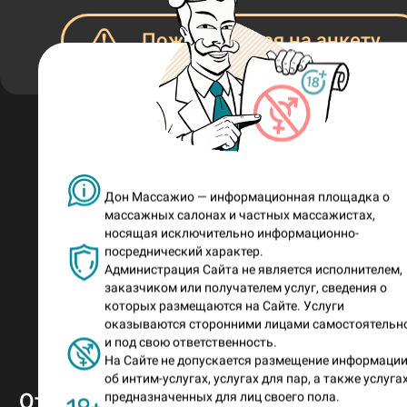
Пожаловаться на анкету
Дон Массажио — информационная площадка о
массажных салонах и частных массажистах,
носящая исключительно информационно-
посреднический характер.
Администрация Сайта не является исполнителем,
заказчиком или получателем услуг, сведения о
которых размещаются на Сайте. Услуги
оказываются сторонними лицами самостоятельн
Нравится, как Таша хвастается св
и под свою ответственность.
горячими фото?
На Сайте не допускается размещение информаци
об интим-услугах, услугах для пар, а также услугах
Отряд смелых и откровенных краса
предназначенных для лиц своего пола.