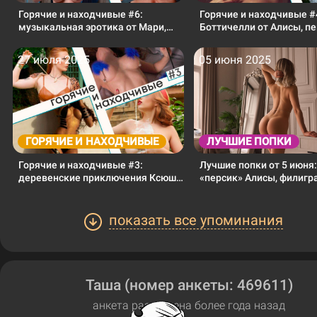
Горячие и находчивые #6:
Горячие и находчивые #
музыкальная эротика от Мари,
Боттичелли от Алисы, п
горячие танцы Светланы и сочное
Ташей как от Милле и к
светошоу Алисы!
дачных фото!
27 июля 2025
05 июня 2025
ГОРЯЧИЕ И НАХОДЧИВЫЕ
ЛУЧШИЕ ПОПКИ
Горячие и находчивые #3:
Лучшие попки от 5 июня
деревенские приключения Ксюши,
«персик» Алисы, филиг
ревущие 20-е от Эмили и охотница
округлости Яны и спорт
за нашими сердечками Вета!
стройняшка Ева!
показать все упоминания
Таша (номер анкеты: 469611)
анкета размещена более года назад