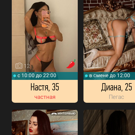
12
5
c 10:00 до 22:00
в смене до 12:00
Настя, 35
Диана, 25
частная
Пегас