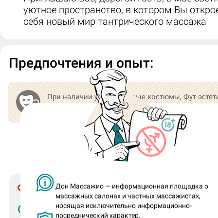
уютное пространство, в котором Вы откро
себя новый мир тантрического массажа
Предпочтения и опыт:
При наличии услуг Ролевые костюмы, Фут-эстет
они проходят в форме постановочного шоу, без
интима.
Урология
Дон Массажио — информационная площадка о
Люблю
Выполняю
массажных салонах и частных массажистах,
носящая исключительно информационно-
По симпатии
Не выполняю
посреднический характер.