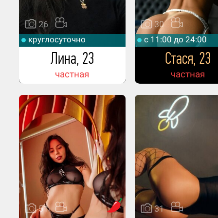
26
30
круглосуточно
c 11:00 до 24:00
Лина, 23
Стася, 23
частная
частная
51
31