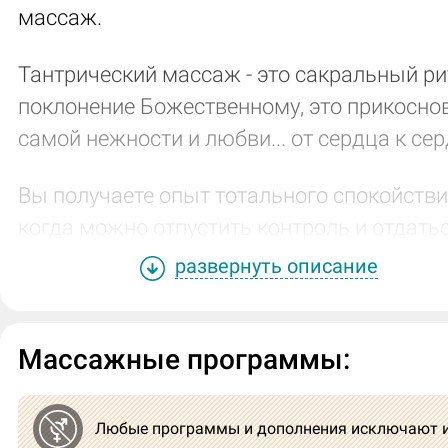
массаж.
Тантрический массаж - это сакральный ри
поклонение Божественному, это прикосно
самой нежности и любви... от сердца к сер
Вы получаете опыт тотального спокойстви
когда можно отпустить контроль и отдать
потоку наслаждения в безопасной и
развернуть описание
доверительной атмосфере. В результате
повышается жизненный тонус, приходит
Массажные программы:
состояние энергетического ресурса и вну
гармонии.
Любые программы и дополнения исключают 
Путешествие проходит в уютном и атмос