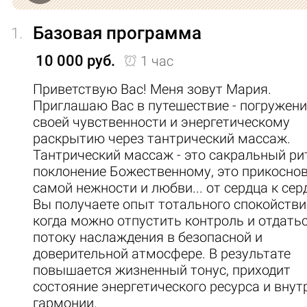
пространстве с приятной музыкой, с
Базовая программа
1.
использованием массажного масла, благ
10 000 руб.
1 час
и эфирных масел по желанию.
Приветствую Вас! Меня зовут Мария.
Также по запросу возможно проведение
Приглашаю Вас в путешествие - погружени
своей чувственности и энергетическому
церемонии рапе - древнего шаманского ри
раскрытию через тантрический массаж.
который поможет освободить ум и прочис
Тантрический массаж - это сакральный рит
энергетические каналы, открывая свобод
поклонение Божественному, это прикосно
самой нежности и любви... от сердца к сер
течение энергии в теле.
Вы получаете опыт тотального спокойстви
когда можно отпустить контроль и отдать
Приглашаю Вас, дорогой гость, в моё свет
потоку наслаждения в безопасной и
уютное пространство, в котором Вы откро
доверительной атмосфере. В результате
повышается жизненный тонус, приходит
себя новый мир тантрического массажа.
состояние энергетического ресурса и внут
гармонии.