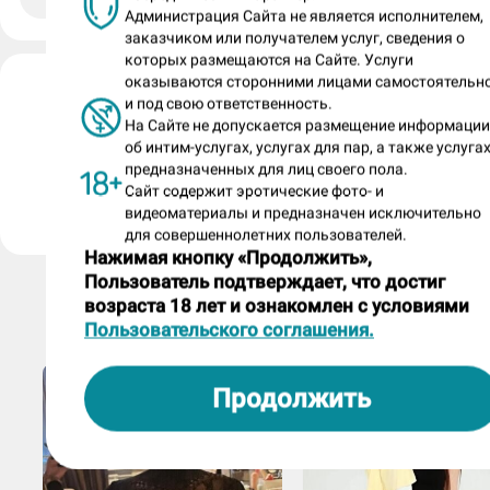
Администрация Сайта не является исполнителем,
заказчиком или получателем услуг, сведения о
которых размещаются на Сайте. Услуги
оказываются сторонними лицами самостоятельн
Мария (номер анкеты: 375992)
и под свою ответственность.
анкета размещена более года назад
На Сайте не допускается размещение информаци
об интим-услугах, услугах для пар, а также услугах
предназначенных для лиц своего пола.
Пожаловаться на анкету
Сайт содержит эротические фото- и
видеоматериалы и предназначен исключительно
для совершеннолетних пользователей.
Нажимая кнопку «Продолжить»,
Пользователь подтверждает, что достиг
возраста 18 лет и ознакомлен с условиями
ДРУГИЕ МАССАЖИСТКИ
Пользовательского соглашения.
Продолжить