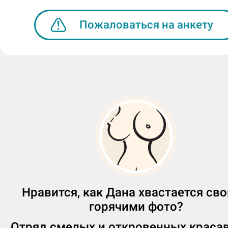
1) Откровенные прикосновения или "в
сакуры"?
Пожаловаться на анкету
"Ветка сакуры".
2) Приятный гость или хорошие чаевы
Приятный гость.
3) 20 гостей без допов за сутки или ни
одного?
20 гостей за сутки.
Любишь ли ты танцевать? И ходишь л
в клубы?
Нравится, как Дана хвастается св
горячими фото?
Люблю танцевать, в клубы хожу.
Отряд смелых и откровенных краса