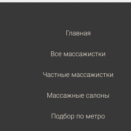
будущем?
Много где хочется побывать. Например,
Тайланд.
Главная
Любимые фильмы, сериалы? Может, ч
то запомнилось из последнего? Жанр
Все массажистки
какой-то?
Нет любимых.
Частные массажистки
Какого известного актера или
музыкального исполнителя ты хотела
Массажные салоны
видеть у тебя в гостях на массаже?
Леонардо Ди Каприо.
Подбор по метро
Книга, которую ты с удовольствием г