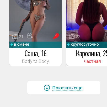
Есть любимый - Кровавая Мерри.
Как ты относишься к спорту, занимае
ли чем-то сейчас, может занималась 
то серьезно раньше?
Занимаюсь лёгким спортом.
21
23
в смене
круглосуточно
Водишь ли ты машину?
Саша, 18
Каролина, 2
Нет.
Body to Body
частная
Если тебя везут, ты любишь быструю е
адреналин, или аккуратно и по прави
Быструю.
Показать еще
Есть ли любимое место для путешест
или может где-то желаешь побывать 