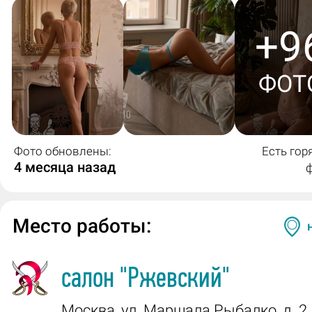
+9
ФОТ
Фото обновлены:
Есть гор
4 месяца назад
Место работы:
салон
"Ржевский"
Москва
,
ул. Маршала Рыбалко, д. 2, 