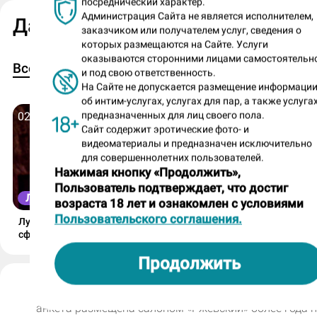
посреднический характер.
Фут-эстетика или ласки.
Администрация Сайта не является исполнителем,
Дана в Журнале ДМ
заказчиком или получателем услуг, сведения о
Нравятся ли тебе необычные просьбы
которых размещаются на Сайте. Услуги
гостей, нестандартные имитации или
оказываются сторонними лицами самостоятельн
2
1
1
Все
Лучшие сиськи
Лучшие попки
и под свою ответственность.
техники
На Сайте не допускается размещение информаци
массажа, какие-то ролевые темы, есл
об интим-услугах, услугах для пар, а также услугах
предназначенных для лиц своего пола.
02 октября 2025
31 июля 2025
не противоречат правилам? Или ты б
Сайт содержит эротические фото- и
любишь следовать стандартным
видеоматериалы и предназначен исключительно
для совершеннолетних пользователей.
сценариям программ?
Нажимая кнопку «Продолжить»,
Пользователь подтверждает, что достиг
Если это интересно, то хотелось бы
ЛУЧШИЕ СИСЬКИ
ЛУЧШИЕ ПОПКИ
возраста 18 лет и ознакомлен с условиями
попробовать.
Пользовательского соглашения.
Лучшие сиськи от 2 октября:
Лучшие попки от 31 июл
сферические «троечки» Эли,
румяные «булочки» Аль
Небольшой блиц. Я буду называть два
горячий душ от Наны и
мягкие формы Ксении и
Продолжить
контрастные фото Полины!
филигранная попа Наст
вариантa, а ты должна выбрать один 
Дана (номер анкеты: 291290)
них:
анкета размещена салоном «Ржевский» более года 