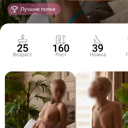
Лучшие попки
25
160
39
Возраст
Рост
Ножка