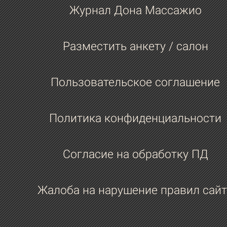
перечитать или порекомендовать?
Журнал Дона Массажио
Не читаю.
Разместить анкету / салон
Какое качество у мужчин ты считаеш
самым важным?
Пользовательское соглашение
Скромность.
Политика конфиденциальности
Согласие на обработку ПД
Жалоба на нарушение правил сайт